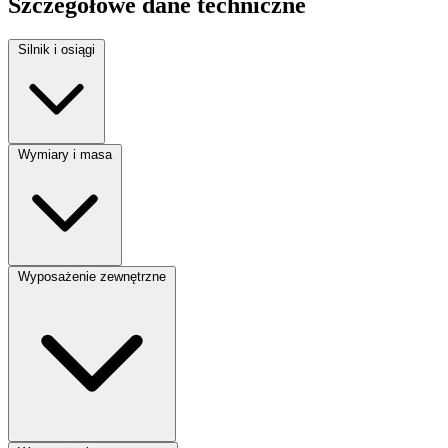
Szczegółowe dane techniczne
Silnik i osiągi
Rodzaj paliwa:
Diesel
Wymiary i masa
Moc silnika:
114 KM
Pojemność silnika:
2000 cm³
Liczba miejsc:
9
Wyposażenie zewnętrzne
Liczba drzwi:
4