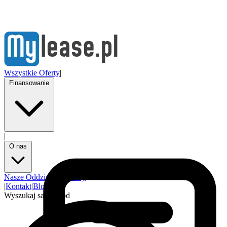
Wszystkie Oferty
|
Finansowanie
|
O nas
Nasze Oddziały
Partnerzy
|
Kontakt
|
Blog
Wyszukaj samochód