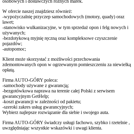
osobowych i dostawczych różnych marek.
W ofercie naszej znajdziesz również:
-wypożyczalnię przyczep samochodowych (motory, quady) oraz
lawet;
-stanowisko wulkanizacyjne, w tym sprzedaż opon i felg nowych i
używanych;
-bezdotykową myjnię ręczną oraz kompleksowe czyszczenie
pojazdów;
-autopomoc;
Klient może skorzystać z możliwości przechowania
zdemontowanych opon w ogrzewanym pomieszczeniu za niewielką
opłatą.
Firma AUTO-GÓRY poleca:
-samochody używane z gwarancją;
-bezgotówkowa naprawa na terenie całej Polski z serwisem
gwarancyjnym GetHelp;
-koszt gwarancji w zależności od pakietu;
-szeroki zakres usług gwarancyjnych;
Wybierz najlepsze rozwiązanie dla siebie i swojego auta.
Firma AUTO-GÓRY świadczy usługi fachowo, szybko i rzetelnie ,
uwzględniając wszystkie wskazówki i uwagi klienta.