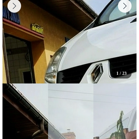
1
/
23