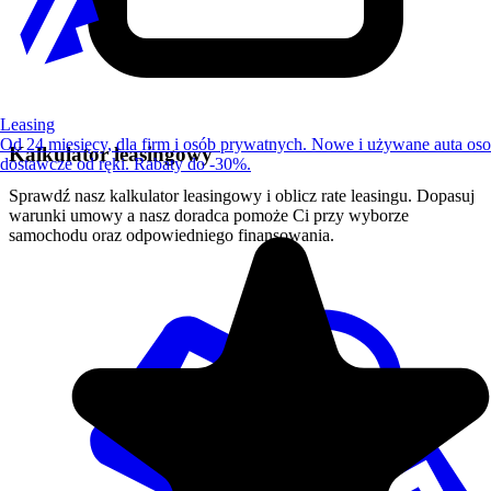
Leasing
Od 24 miesięcy, dla firm i osób prywatnych. Nowe i używane auta os
Kalkulator leasingowy
dostawcze od ręki. Rabaty do -30%.
Sprawdź nasz kalkulator leasingowy i oblicz rate leasingu. Dopasuj
warunki umowy a nasz doradca pomoże Ci przy wyborze
samochodu oraz odpowiedniego finansowania.