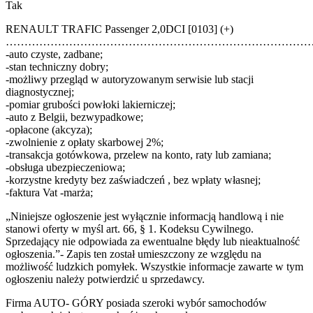
Tak
RENAULT TRAFIC Passenger 2,0DCI [0103] (+)
………………………………………………………………………
-auto czyste, zadbane;
-stan techniczny dobry;
-możliwy przegląd w autoryzowanym serwisie lub stacji
diagnostycznej;
-pomiar grubości powłoki lakierniczej;
-auto z Belgii, bezwypadkowe;
-opłacone (akcyza);
-zwolnienie z opłaty skarbowej 2%;
-transakcja gotówkowa, przelew na konto, raty lub zamiana;
-obsługa ubezpieczeniowa;
-korzystne kredyty bez zaświadczeń , bez wpłaty własnej;
-faktura Vat -marża;
„Niniejsze ogłoszenie jest wyłącznie informacją handlową i nie
stanowi oferty w myśl art. 66, § 1. Kodeksu Cywilnego.
Sprzedający nie odpowiada za ewentualne błędy lub nieaktualność
ogłoszenia.”- Zapis ten został umieszczony ze względu na
możliwość ludzkich pomyłek. Wszystkie informacje zawarte w tym
ogłoszeniu należy potwierdzić u sprzedawcy.
Firma AUTO- GÓRY posiada szeroki wybór samochodów