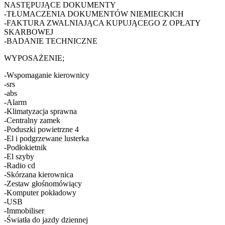
NASTĘPUJĄCE DOKUMENTY
-TŁUMACZENIA DOKUMENTÓW NIEMIECKICH
-FAKTURA ZWALNIAJĄCA KUPUJĄCEGO Z OPŁATY
SKARBOWEJ
-BADANIE TECHNICZNE
WYPOSAŻENIE;
-Wspomaganie kierownicy
-srs
-abs
-Alarm
-Klimatyzacja sprawna
-Centralny zamek
-Poduszki powietrzne 4
-El i podgrzewane lusterka
-Podłokietnik
-El szyby
-Radio cd
-Skórzana kierownica
-Zestaw głośnomówiący
-Komputer pokładowy
-USB
-Immobiliser
-Światła do jazdy dziennej