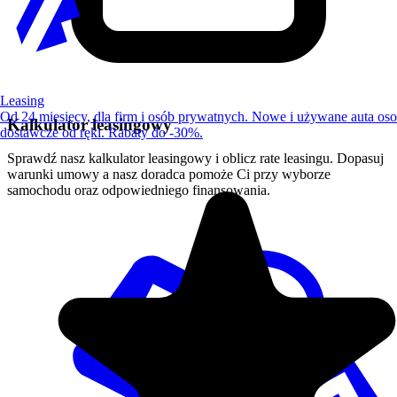
Leasing
Od 24 miesięcy, dla firm i osób prywatnych. Nowe i używane auta os
Kalkulator leasingowy
dostawcze od ręki. Rabaty do -30%.
Sprawdź nasz kalkulator leasingowy i oblicz rate leasingu. Dopasuj
warunki umowy a nasz doradca pomoże Ci przy wyborze
samochodu oraz odpowiedniego finansowania.