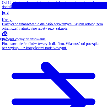
Od 12 miesięcy, bez opłaty wstępnej, konieczności wykupu i
dodatkowych kosztów. Wszystko w cenie raty.
Kredyt
Elastyczne finansowanie dla osób prywatnych. Szybki odbiór, zero
ograniczeń i atrakcyjne rabaty przy zakupie.
Porównaj formy finansowania
Pożyczka
Finansowanie środków trwałych dla firm. Własność od początku,
bez wykupu i z korzyściami podatkowymi.