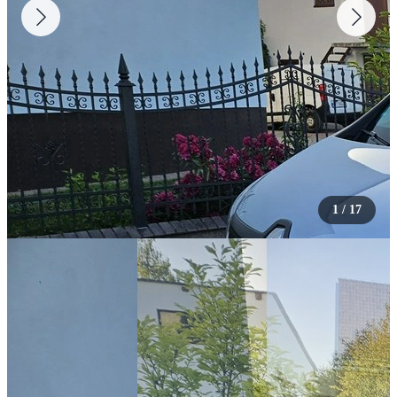
1
/
17