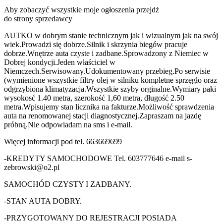
Aby zobaczyć wszystkie moje ogłoszenia przejdż
do strony sprzedawcy
AUTKO w dobrym stanie technicznym jak i wizualnym jak na swój
wiek.Prowadzi się dobrze.Silnik i skrzynia biegów pracuje
dobrze.Wnętrze auta czyste i zadbane.Sprowadzony z Niemiec w
Dobrej kondycji.Jeden właściciel w
Niemczech.Serwisowany.Udokumentowany przebieg.Po serwisie
(wymienione wszystkie filtry olej w silniku kompletne sprzęgło oraz
odgrzybiona klimatyzacja.Wszystkie szyby orginalne.Wymiary paki
wysokosć 1.40 metra, szerokość 1,60 metra, długość 2.50
metra.Wpisujemy stan licznika na fakturze.Możliwość sprawdzenia
auta na renomowanej stacji diagnostycznej.Zapraszam na jazdę
próbną.Nie odpowiadam na sms i e-mail.
Więcej informacji pod tel. 663669699
-KREDYTY SAMOCHODOWE Tel. 603777646 e-mail s-
zebrowski@o2.pl
SAMOCHÓD CZYSTY I ZADBANY.
-STAN AUTA DOBRY.
-PRZYGOTOWANY DO REJESTRACJI POSIADA