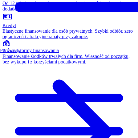
Od 12 miesięcy, bez opłaty wstępnej, konieczności wykupu i
dodatkowych kosztów. Wszystko w cenie raty.
Kredyt
Elastyczne finansowanie dla osób prywatnych. Szybki odbiór, zero
ograniczeń i atrakcyjne rabaty przy zakupie.
Porównaj formy finansowania
Pożyczka
Finansowanie środków trwałych dla firm. Własność od początku,
bez wykupu i z korzyściami podatkowymi.