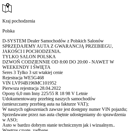
Kraj pochodzenia
Polska
D-SYSTEM Dealer Samochodów z Polskich Salonów
SPRZEDAJEMY AUTA Z GWARANCJĄ PRZEBIEGU,
JAKOŚCI I POCHODZENIA.
TYLKO SALON POLSKA
DZWOŃ CODZIENNIE OD 8:00 DO 20:00 - NAWET W
WEEKENDY I ŚWIĘTA
Seres 3 Tylko 3 szt wtakiej cenie
Rejestracja WE5G468
VIN LVPJ4B196MC101952
Pierwsza rejestracja 28.04.2022
Opony 6,0 mm Inny 225/55 R 18 98 V Letnie
Udokumentowany przebieg naszych samochodów
(umieszczamy przebieg auta na fakturze VAT);
W naszych ogłoszeniach zawsze jest dostępny numer VIN pojazdu;
Sprzedawane przez nas auta chętnie udostępniamy do sprawdzenia
w ASO;
Auto w bardzo dobrym stanie technicznym jak i wizualnym..
Wnętrze czyste, zadbane