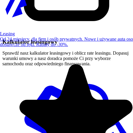
Leasing
Od 24 miesięcy, dla firm i osób prywatnych. Nowe i używane auta os
Kalkulator leasingowy
dostawcze od ręki. Rabaty do -30%.
Sprawdź nasz kalkulator leasingowy i oblicz rate leasingu. Dopasuj
warunki umowy a nasz doradca pomoże Ci przy wyborze
samochodu oraz odpowiedniego finansowania.