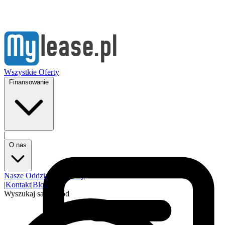
Wszystkie Oferty
|
Finansowanie
|
O nas
Nasze Oddziały
Partnerzy
|
Kontakt
|
Blog
Wyszukaj samochód