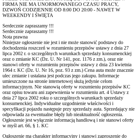
FIRMA NIE MA UNORMOWANEGO CZASU PRACY,
DZWOŃ CODZIENNIE OD 8:00 DO 20:00 - NAWET W
WEEKENDY I ŚWIĘTA
Serdecznie zapraszamy !!!
Serdecznie zapraszamy !!!
Nota prawna
Niniejsze ogłoszenie nie jest i nie może stanowić podstawy do
dochodzenia roszczeń w rozumieniu przepisów ustawy z dnia 27
lipca 2002 r. o szczególnych warunkach sprzedaży konsumenckiej
oraz o zmianie KC (Dz. U. Nr 141, poz. 1176 z zm.), oraz nie
stanowi oferty w rozumieniu przepisów ustawy z dnia 23 kwietnia
1964 r. KC (Dz. U. Nr 16, poz. 93 z zm.) Cena auta może znacznie
ulec zmianie i ustalana jest podczas jego zakupu. Informacje
umieszczone na stronie internetowej służą jedynie celom
informacyjnym. Nie stanowią oferty w rozumieniu przepisów KC
oraz opisu towaru ani zapewnienia w rozumieniu art. 4 Ustawy z
dnia 27 lipca 2002 roku o szczególnych warunkach sprzedaży
konsumenckiej. Indywidualne uzgodnienie właściwości i
specyfikacji pojazdu następuje przy sprzedaży auta. Sprzedający nie
odpowiada za ewentualne błędy lub nieaktualność ogłoszenia.
Ogłoszenie jest wyłącznie informacją handlową i nie stanowi oferty
w myśl art. 66, § 1. KC
Ogłoszenie ma charakter informacyjny i stanowi zaproszenie do