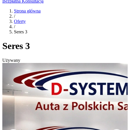
Bezpłatna Konsultacja
Strona główna
/
Oferty
/
Seres 3
Seres 3
Używany