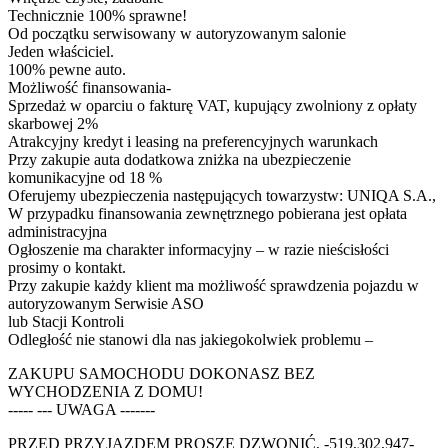
Technicznie 100% sprawne!
Od początku serwisowany w autoryzowanym salonie
Jeden właściciel.
100% pewne auto.
Możliwość finansowania-
Sprzedaż w oparciu o fakturę VAT, kupujący zwolniony z opłaty
skarbowej 2%
Atrakcyjny kredyt i leasing na preferencyjnych warunkach
Przy zakupie auta dodatkowa zniżka na ubezpieczenie
komunikacyjne od 18 %
Oferujemy ubezpieczenia następujących towarzystw: UNIQA S.A.,
W przypadku finansowania zewnętrznego pobierana jest opłata
administracyjna
Ogłoszenie ma charakter informacyjny – w razie nieścisłości
prosimy o kontakt.
Przy zakupie każdy klient ma możliwość sprawdzenia pojazdu w
autoryzowanym Serwisie ASO
lub Stacji Kontroli
Odległość nie stanowi dla nas jakiegokolwiek problemu –
ZAKUPU SAMOCHODU DOKONASZ BEZ
WYCHODZENIA Z DOMU!
----- --- UWAGA -------
PRZED PRZYJAZDEM PROSZĘ DZWONIĆ, -519,302,947-