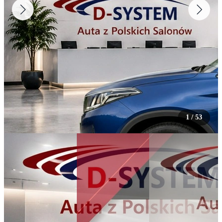
1
/
53