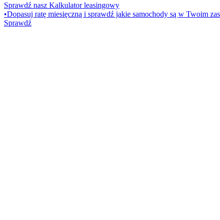
Sprawdź nasz Kalkulator leasingowy
•
Dopasuj ratę miesięczną i sprawdź jakie samochody są w Twoim zas
Sprawdź