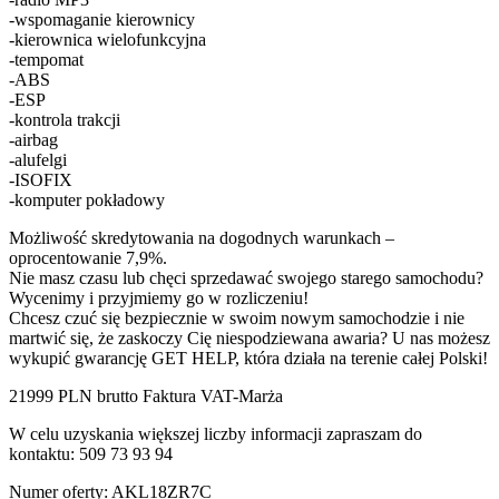
-wspomaganie kierownicy
-kierownica wielofunkcyjna
-tempomat
-ABS
-ESP
-kontrola trakcji
-airbag
-alufelgi
-ISOFIX
-komputer pokładowy
Możliwość skredytowania na dogodnych warunkach –
oprocentowanie 7,9%.
Nie masz czasu lub chęci sprzedawać swojego starego samochodu?
Wycenimy i przyjmiemy go w rozliczeniu!
Chcesz czuć się bezpiecznie w swoim nowym samochodzie i nie
martwić się, że zaskoczy Cię niespodziewana awaria? U nas możesz
wykupić gwarancję GET HELP, która działa na terenie całej Polski!
21999 PLN brutto Faktura VAT-Marża
W celu uzyskania większej liczby informacji zapraszam do
kontaktu: 509 73 93 94
Numer oferty: AKL18ZR7C