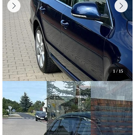
1
/
15