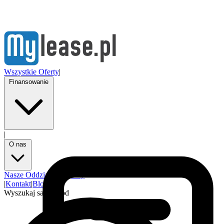
Wszystkie Oferty
|
Finansowanie
|
O nas
Nasze Oddziały
Partnerzy
|
Kontakt
|
Blog
Wyszukaj samochód