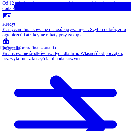
Od 12 miesięcy, bez opłaty wstępnej, konieczności wykupu i
dodatkowych kosztów. Wszystko w cenie raty.
Kredyt
Elastyczne finansowanie dla osób prywatnych. Szybki odbiór, zero
ograniczeń i atrakcyjne rabaty przy zakupie.
Porównaj formy finansowania
Pożyczka
Finansowanie środków trwałych dla firm. Własność od początku,
bez wykupu i z korzyściami podatkowymi.