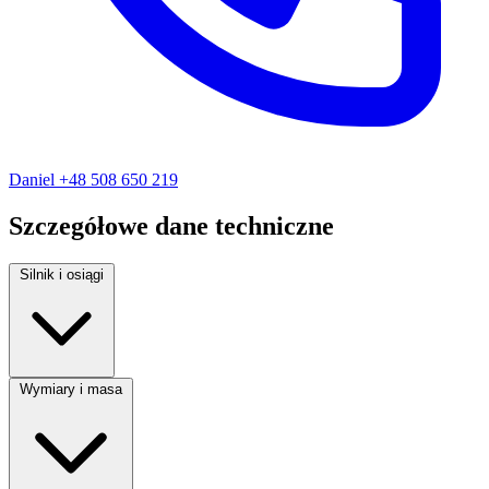
Daniel
+48 508 650 219
Szczegółowe dane techniczne
Silnik i osiągi
Rodzaj paliwa:
Diesel
Wymiary i masa
Moc silnika:
105 KM
Pojemność silnika:
1900 cm³