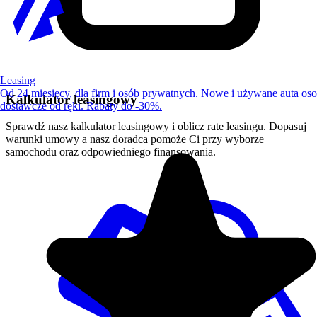
Leasing
Od 24 miesięcy, dla firm i osób prywatnych. Nowe i używane auta os
Kalkulator leasingowy
dostawcze od ręki. Rabaty do -30%.
Sprawdź nasz kalkulator leasingowy i oblicz rate leasingu. Dopasuj
warunki umowy a nasz doradca pomoże Ci przy wyborze
samochodu oraz odpowiedniego finansowania.