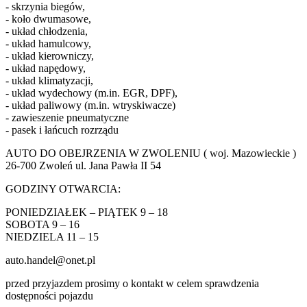
- skrzynia biegów,
- koło dwumasowe,
- układ chłodzenia,
- układ hamulcowy,
- układ kierowniczy,
- układ napędowy,
- układ klimatyzacji,
- układ wydechowy (m.in. EGR, DPF),
- układ paliwowy (m.in. wtryskiwacze)
- zawieszenie pneumatyczne
- pasek i łańcuch rozrządu
AUTO DO OBEJRZENIA W ZWOLENIU ( woj. Mazowieckie )
26-700 Zwoleń ul. Jana Pawła II 54
GODZINY OTWARCIA:
PONIEDZIAŁEK – PIĄTEK 9 – 18
SOBOTA 9 – 16
NIEDZIELA 11 – 15
auto.handel@onet.pl
przed przyjazdem prosimy o kontakt w celem sprawdzenia
dostępności pojazdu