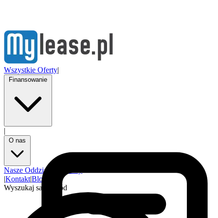
Wszystkie Oferty
|
Finansowanie
|
O nas
Nasze Oddziały
Partnerzy
|
Kontakt
|
Blog
Wyszukaj samochód