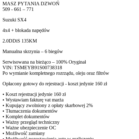
MASZ PYTANIA DZWOŃ
509 - 661 – 771
Suzuki SX4
4x4 + blokada napędów
2.0DDiS 135KM
Manualna skrzynia – 6 biegów
Serwisowana na bieżąco – 100% Oryginał
VIN: TSMEYB91S00738318
Po wymianie kompletnego rozrządu, oleju oraz filtrów
Opłacony gotowy do rejestracji - koszt jedynie 160 zł
• Koszt rejestracji jedynie 160 zł
• Wystawiam fakturę vat marża
• Kupujący zwolniony z opłaty skarbowej 2%
• Tłumaczenia dokumentów
• Komplet dokumentów
• Ważny przegląd techniczny
• Ważne ubezpieczenie OC
• Możliwość zamiany
• Możliwość pozostawienia auto w rozliczeniu