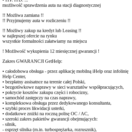
możliwość sprawdzenia auta na stacji diagnostycznej
!! Możliwa zamiana !!
!! Przyjmujemy auta w rozliczeniu !!
!! Możliwy zakup na kredyt lub Leasing !!
w najlepszej ofercie na rynku
wszystkie formalności załatwiamy na miejscu
! Możliwość wykupienia 12 miesięcznej gwarancji !
Zakres GWARANCJI GetHelp:
• całodobowa obsługa - przez aplikację mobilną iHelp oraz infolinię
Help Center,
• bezpłatny assisatnce na terenie całej Polski,
• bezgotówkowe naprawy w sieci warsztatów współpracujących,
• pokrycie kosztów zakupu części i robocizny,
• samochód zastępczy na czas naprawy,
• kompleksowa obsługa przez dedykowanego konsultanta,
• szybki proces likwidacji usterki,
• dodatkowe zniżki na roczną polisę OC / AC,
• szeroki zakres pakietów gwarancji obejmujących:
- silnik,
- osprzęt silnika (m.in. turbosprężarka, rozrusznik),