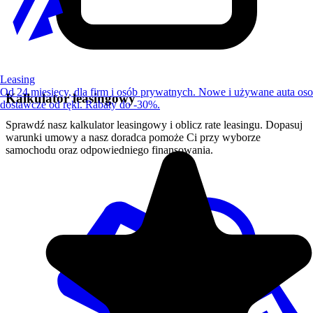
Leasing
Od 24 miesięcy, dla firm i osób prywatnych. Nowe i używane auta os
Kalkulator leasingowy
dostawcze od ręki. Rabaty do -30%.
Sprawdź nasz kalkulator leasingowy i oblicz rate leasingu. Dopasuj
warunki umowy a nasz doradca pomoże Ci przy wyborze
samochodu oraz odpowiedniego finansowania.