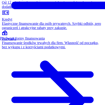
Od 12 miesięcy, bez opłaty wstępnej, konieczności wykupu i
dodatkowych kosztów. Wszystko w cenie raty.
Kredyt
Elastyczne finansowanie dla osób prywatnych. Szybki odbiór, zero
ograniczeń i atrakcyjne rabaty przy zakupie.
Porównaj formy finansowania
Pożyczka
Finansowanie środków trwałych dla firm. Własność od początku,
bez wykupu i z korzyściami podatkowymi.