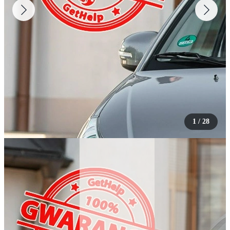
1
/
28