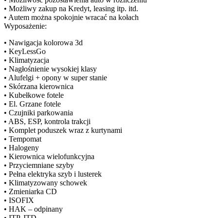
• Możliwy zakup na Kredyt, leasing itp. itd.
• Autem można spokojnie wracać na kołach
Wyposażenie:
• Nawigacja kolorowa 3d
• KeyLessGo
• Klimatyzacja
• Nagłośnienie wysokiej klasy
• Alufelgi + opony w super stanie
• Skórzana kierownica
• Kubełkowe fotele
• El. Grzane fotele
• Czujniki parkowania
• ABS, ESP, kontrola trakcji
• Komplet poduszek wraz z kurtynami
• Tempomat
• Halogeny
• Kierownica wielofunkcyjna
• Przyciemniane szyby
• Pełna elektryka szyb i lusterek
• Klimatyzowany schowek
• Zmieniarka CD
• ISOFIX
• HAK – odpinany
• ITP. ITD. ...