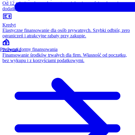
Od 12 miesięcy, bez opłaty wstępnej, konieczności wykupu i
dodatkowych kosztów. Wszystko w cenie raty.
Kredyt
Elastyczne finansowanie dla osób prywatnych. Szybki odbiór, zero
ograniczeń i atrakcyjne rabaty przy zakupie.
Porównaj formy finansowania
Pożyczka
Finansowanie środków trwałych dla firm. Własność od początku,
bez wykupu i z korzyściami podatkowymi.