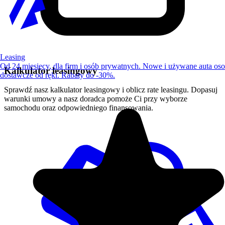
Leasing
Od 24 miesięcy, dla firm i osób prywatnych. Nowe i używane auta os
Kalkulator leasingowy
dostawcze od ręki. Rabaty do -30%.
Sprawdź nasz kalkulator leasingowy i oblicz rate leasingu. Dopasuj
warunki umowy a nasz doradca pomoże Ci przy wyborze
samochodu oraz odpowiedniego finansowania.