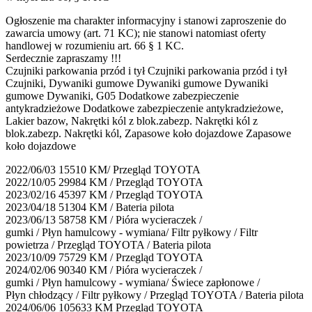
Ogłoszenie ma charakter informacyjny i stanowi zaproszenie do
zawarcia umowy (art. 71 KC); nie stanowi natomiast oferty
handlowej w rozumieniu art. 66 § 1 KC.
Serdecznie zapraszamy !!!
Czujniki parkowania przód i tył Czujniki parkowania przód i tył
Czujniki, Dywaniki gumowe Dywaniki gumowe Dywaniki
gumowe Dywaniki, G05 Dodatkowe zabezpieczenie
antykradzieżowe Dodatkowe zabezpieczenie antykradzieżowe,
Lakier bazow, Nakrętki kól z blok.zabezp. Nakrętki kól z
blok.zabezp. Nakrętki kól, Zapasowe koło dojazdowe Zapasowe
koło dojazdowe
2022/06/03 15510 KM/ Przegląd TOYOTA
2022/10/05 29984 KM / Przegląd TOYOTA
2023/02/16 45397 KM / Przegląd TOYOTA
2023/04/18 51304 KM / Bateria pilota
2023/06/13 58758 KM / Pióra wycieraczek /
gumki / Płyn hamulcowy - wymiana/ Filtr pyłkowy / Filtr
powietrza / Przegląd TOYOTA / Bateria pilota
2023/10/09 75729 KM / Przegląd TOYOTA
2024/02/06 90340 KM / Pióra wycieraczek /
gumki / Płyn hamulcowy - wymiana/ Świece zapłonowe /
Płyn chłodzący / Filtr pyłkowy / Przegląd TOYOTA / Bateria pilota
2024/06/06 105633 KM Przegląd TOYOTA