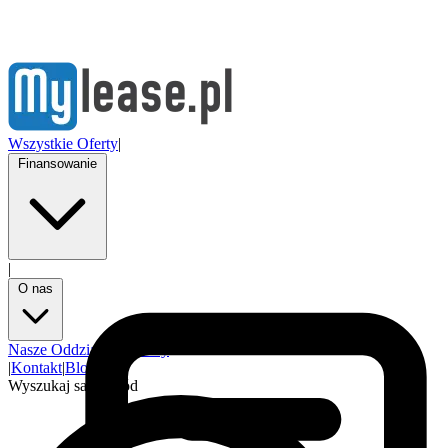
Wszystkie Oferty
|
Finansowanie
|
O nas
Nasze Oddziały
Partnerzy
|
Kontakt
|
Blog
Wyszukaj samochód