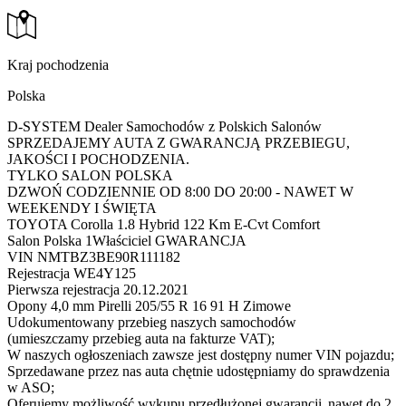
Kraj pochodzenia
Polska
D-SYSTEM Dealer Samochodów z Polskich Salonów
SPRZEDAJEMY AUTA Z GWARANCJĄ PRZEBIEGU,
JAKOŚCI I POCHODZENIA.
TYLKO SALON POLSKA
DZWOŃ CODZIENNIE OD 8:00 DO 20:00 - NAWET W
WEEKENDY I ŚWIĘTA
TOYOTA Corolla 1.8 Hybrid 122 Km E-Cvt Comfort
Salon Polska 1Właściciel GWARANCJA
VIN NMTBZ3BE90R111182
Rejestracja WE4Y125
Pierwsza rejestracja 20.12.2021
Opony 4,0 mm Pirelli 205/55 R 16 91 H Zimowe
Udokumentowany przebieg naszych samochodów
(umieszczamy przebieg auta na fakturze VAT);
W naszych ogłoszeniach zawsze jest dostępny numer VIN pojazdu;
Sprzedawane przez nas auta chętnie udostępniamy do sprawdzenia
w ASO;
Oferujemy możliwość wykupu przedłużonej gwarancji nawet do 2