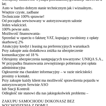
lat;
Auto w bardzo dobrym stanie technicznym jak i wizualnym..
Wnętrze czyste, zadbane
Technicznie 100% sprawne!
Od początku serwisowany w autoryzowanym salonie
Jeden właściciel.
100% pewne auto.
Możliwość finansowania-
Sprzedaż w oparciu o fakturę VAT, kupujący zwolniony z opłaty
skarbowej 2%
Atrakcyjny kredyt i leasing na preferencyjnych warunkach
Przy zakupie auta dodatkowa zniżka na ubezpieczenie
komunikacyjne od 18 %
Oferujemy ubezpieczenia następujących towarzystw: UNIQA S.A.,
W przypadku finansowania zewnętrznego pobierana jest opłata
administracyjna
Ogłoszenie ma charakter informacyjny – w razie nieścisłości
prosimy o kontakt.
Przy zakupie każdy klient ma możliwość sprawdzenia pojazdu w
autoryzowanym Serwisie ASO
lub Stacji Kontroli
Odległość nie stanowi dla nas jakiegokolwiek problemu –
ZAKUPU SAMOCHODU DOKONASZ BEZ
WYCHODZENIA Z DOMU!