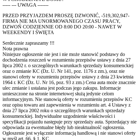
----- --- UWAGA -------
PRZED PRZYJAZDEM PROSZĘ DZWONIĆ, -519,302,947-
FIRMA NIE MA UNORMOWANEGO CZASU PRACY,
DZWOŃ CODZIENNIE OD 8:00 DO 20:00 - NAWET W
WEEKENDY I ŚWIĘTA
Serdecznie zapraszamy !!!
Nota prawna
Niniejsze ogłoszenie nie jest i nie może stanowić podstawy do
dochodzenia roszczeń w rozumieniu przepisów ustawy z dnia 27
lipca 2002 r. o szczególnych warunkach sprzedaży konsumenckiej
oraz o zmianie KC (Dz. U. Nr 141, poz. 1176 z zm.), oraz nie
stanowi oferty w rozumieniu przepisów ustawy z dnia 23 kwietnia
1964 r. KC (Dz. U. Nr 16, poz. 93 z zm.) Cena auta może znacznie
ulec zmianie i ustalana jest podczas jego zakupu. Informacje
umieszczone na stronie internetowej służą jedynie celom
informacyjnym. Nie stanowią oferty w rozumieniu przepisów KC
oraz opisu towaru ani zapewnienia w rozumieniu art. 4 Ustawy z
dnia 27 lipca 2002 roku o szczególnych warunkach sprzedaży
konsumenckiej. Indywidualne uzgodnienie właściwości i
specyfikacji pojazdu następuje przy sprzedaży auta. Sprzedający nie
odpowiada za ewentualne błędy lub nieaktualność ogłoszenia.
Ogłoszenie jest wyłącznie informacją handlową i nie stanowi oferty
w myśl art. 66, § 1. KC