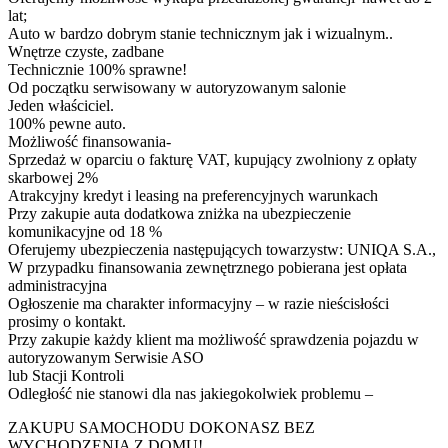
lat;
Auto w bardzo dobrym stanie technicznym jak i wizualnym..
Wnętrze czyste, zadbane
Technicznie 100% sprawne!
Od początku serwisowany w autoryzowanym salonie
Jeden właściciel.
100% pewne auto.
Możliwość finansowania-
Sprzedaż w oparciu o fakturę VAT, kupujący zwolniony z opłaty
skarbowej 2%
Atrakcyjny kredyt i leasing na preferencyjnych warunkach
Przy zakupie auta dodatkowa zniżka na ubezpieczenie
komunikacyjne od 18 %
Oferujemy ubezpieczenia następujących towarzystw: UNIQA S.A.,
W przypadku finansowania zewnętrznego pobierana jest opłata
administracyjna
Ogłoszenie ma charakter informacyjny – w razie nieścisłości
prosimy o kontakt.
Przy zakupie każdy klient ma możliwość sprawdzenia pojazdu w
autoryzowanym Serwisie ASO
lub Stacji Kontroli
Odległość nie stanowi dla nas jakiegokolwiek problemu –
ZAKUPU SAMOCHODU DOKONASZ BEZ
WYCHODZENIA Z DOMU!