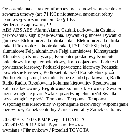
Ogłoszenie ma charakter informacyjny i stanowi zaproszenie do
zawarcia umowy (art. 71 KC); nie stanowi natomiast oferty
handlowej w rozumieniu art. 66 § 1 KC.
Serdecznie zapraszamy !!!
ABS ABS ABS, Alarm Alarm, Czujnik parkowania Czujnik
parkowania Czujnik parkowania, Dywaniki gumowe Dywaniki
gumowe, Elektroniczna kontrola trakcji Elektroniczna kontrola
trakcji Elektroniczna kontrola trakcji, ESP ESP ESP, Felgi
aluminiowe Felgi aluminiowe Felgi aluminiowe, Klimatyzacja
Klimatyzacja Klimatyzacja, Komputer pokładowy Komputer
pokładowy Komputer pokładowy, Koło dojazdowe, Poduszki
powietrzne kierowcy Poduszki powietrzne kierowcy Poduszki
powietrzne kierowcy, Podłokietnik przód Podłokietnik przód
Podłokietnik przód, Przednie i tylne czujniki parkowania, Radio
Radio Radio, Regulowana kolumna kierownicy Regulowana
kolumna kierownicy Regulowana kolumna kierownicy, Swiatła
przeciwmgielne przód Swiatła przeciwmgielne przód Swiatła
przeciwmgielne przód, Tempomat Tempomat Tempomat,
Wspomaganie kierownicy Wspomaganie kierownicy Wspomaganie
kierownicy, Zamek centralny Zamek centralny Zamek centralny
2022/09/13 15073 KM/ Przegląd TOYOTA
2023/01/24 30112 KM / Płyn hamulcowy -
wymiana / Filtr pyłkowy / Przegląd TOYOTA