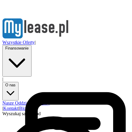
Wszystkie Oferty
|
Finansowanie
|
O nas
Nasze Oddziały
Partnerzy
|
Kontakt
|
Blog
Wyszukaj samochód