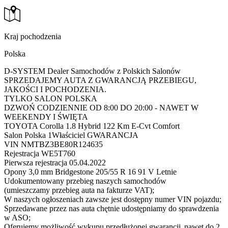
Kraj pochodzenia
Polska
D-SYSTEM Dealer Samochodów z Polskich Salonów
SPRZEDAJEMY AUTA Z GWARANCJĄ PRZEBIEGU,
JAKOŚCI I POCHODZENIA.
TYLKO SALON POLSKA
DZWOŃ CODZIENNIE OD 8:00 DO 20:00 - NAWET W
WEEKENDY I ŚWIĘTA
TOYOTA Corolla 1.8 Hybrid 122 Km E-Cvt Comfort
Salon Polska 1Właściciel GWARANCJA
VIN NMTBZ3BE80R124635
Rejestracja WE5T760
Pierwsza rejestracja 05.04.2022
Opony 3,0 mm Bridgestone 205/55 R 16 91 V Letnie
Udokumentowany przebieg naszych samochodów
(umieszczamy przebieg auta na fakturze VAT);
W naszych ogłoszeniach zawsze jest dostępny numer VIN pojazdu;
Sprzedawane przez nas auta chętnie udostępniamy do sprawdzenia
w ASO;
Oferujemy możliwość wykupu przedłużonej gwarancji nawet do 2