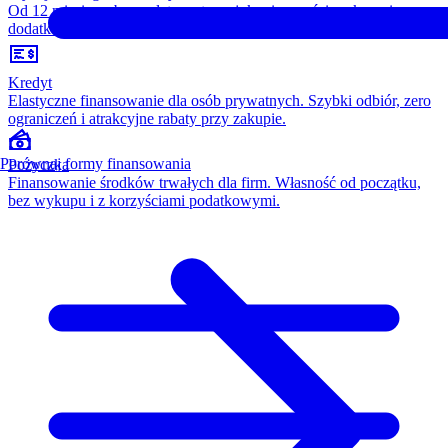
Od 12 miesięcy, bez opłaty wstępnej, konieczności wykupu i
dodatkowych kosztów. Wszystko w cenie raty.
Kredyt
Elastyczne finansowanie dla osób prywatnych. Szybki odbiór, zero
ograniczeń i atrakcyjne rabaty przy zakupie.
Porównaj formy finansowania
Pożyczka
Finansowanie środków trwałych dla firm. Własność od początku,
bez wykupu i z korzyściami podatkowymi.