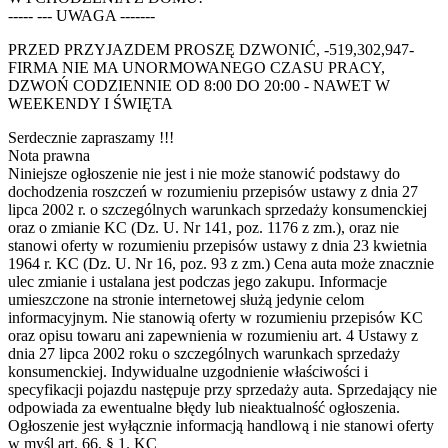
----- --- UWAGA -------
PRZED PRZYJAZDEM PROSZĘ DZWONIĆ, -519,302,947-
FIRMA NIE MA UNORMOWANEGO CZASU PRACY,
DZWOŃ CODZIENNIE OD 8:00 DO 20:00 - NAWET W
WEEKENDY I ŚWIĘTA
Serdecznie zapraszamy !!!
Nota prawna
Niniejsze ogłoszenie nie jest i nie może stanowić podstawy do
dochodzenia roszczeń w rozumieniu przepisów ustawy z dnia 27
lipca 2002 r. o szczególnych warunkach sprzedaży konsumenckiej
oraz o zmianie KC (Dz. U. Nr 141, poz. 1176 z zm.), oraz nie
stanowi oferty w rozumieniu przepisów ustawy z dnia 23 kwietnia
1964 r. KC (Dz. U. Nr 16, poz. 93 z zm.) Cena auta może znacznie
ulec zmianie i ustalana jest podczas jego zakupu. Informacje
umieszczone na stronie internetowej służą jedynie celom
informacyjnym. Nie stanowią oferty w rozumieniu przepisów KC
oraz opisu towaru ani zapewnienia w rozumieniu art. 4 Ustawy z
dnia 27 lipca 2002 roku o szczególnych warunkach sprzedaży
konsumenckiej. Indywidualne uzgodnienie właściwości i
specyfikacji pojazdu następuje przy sprzedaży auta. Sprzedający nie
odpowiada za ewentualne błędy lub nieaktualność ogłoszenia.
Ogłoszenie jest wyłącznie informacją handlową i nie stanowi oferty
w myśl art. 66, § 1. KC