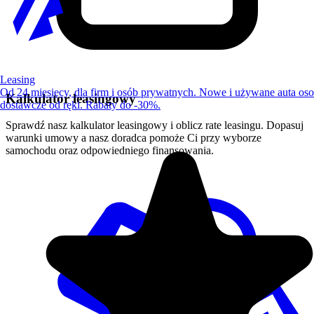
Leasing
Od 24 miesięcy, dla firm i osób prywatnych. Nowe i używane auta os
Kalkulator leasingowy
dostawcze od ręki. Rabaty do -30%.
Sprawdź nasz kalkulator leasingowy i oblicz rate leasingu. Dopasuj
warunki umowy a nasz doradca pomoże Ci przy wyborze
samochodu oraz odpowiedniego finansowania.