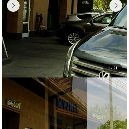
1
/
21