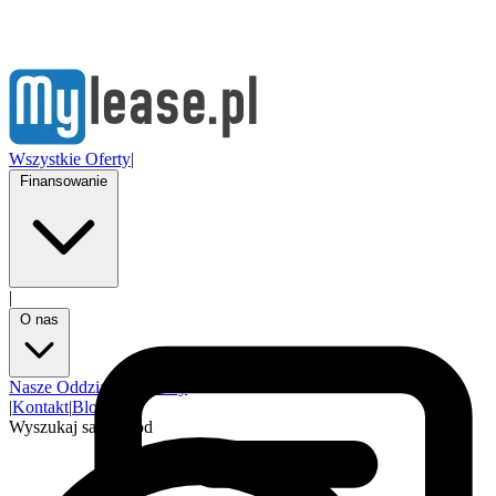
Wszystkie Oferty
|
Finansowanie
|
O nas
Nasze Oddziały
Partnerzy
|
Kontakt
|
Blog
Wyszukaj samochód