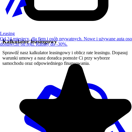
Leasing
Od 24 miesięcy, dla firm i osób prywatnych. Nowe i używane auta os
Kalkulator leasingowy
dostawcze od ręki. Rabaty do -30%.
Sprawdź nasz kalkulator leasingowy i oblicz rate leasingu. Dopasuj
warunki umowy a nasz doradca pomoże Ci przy wyborze
samochodu oraz odpowiedniego finansowania.