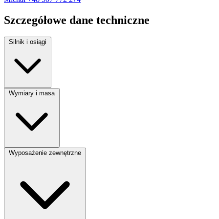
Szczegółowe dane techniczne
Silnik i osiągi
Rodzaj paliwa:
Diesel
Wymiary i masa
Moc silnika:
109 KM
Pojemność silnika:
1970 cm³
Liczba miejsc:
2
Wyposażenie zewnętrzne
Liczba drzwi:
5