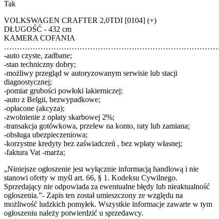
Tak
VOLKSWAGEN CRAFTER 2,0TDI [0104] (+)
DŁUGOŚĆ - 432 cm
KAMERA COFANIA
………………………………………………………………………
-auto czyste, zadbane;
-stan techniczny dobry;
-możliwy przegląd w autoryzowanym serwisie lub stacji
diagnostycznej;
-pomiar grubości powłoki lakierniczej;
-auto z Belgii, bezwypadkowe;
-opłacone (akcyza);
-zwolnienie z opłaty skarbowej 2%;
-transakcja gotówkowa, przelew na konto, raty lub zamiana;
-obsługa ubezpieczeniowa;
-korzystne kredyty bez zaświadczeń , bez wpłaty własnej;
-faktura Vat -marża;
„Niniejsze ogłoszenie jest wyłącznie informacją handlową i nie
stanowi oferty w myśl art. 66, § 1. Kodeksu Cywilnego.
Sprzedający nie odpowiada za ewentualne błędy lub nieaktualność
ogłoszenia.”- Zapis ten został umieszczony ze względu na
możliwość ludzkich pomyłek. Wszystkie informacje zawarte w tym
ogłoszeniu należy potwierdzić u sprzedawcy.