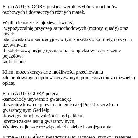
Firma AUTO- GÓRY posiada szeroki wybór samochodów
osobowych i dostawczych różnych marek.
W ofercie naszej znajdziesz również:
-wypożyczalnię przyczep samochodowych (motory, quady) oraz
lawet;
-stanowisko wulkanizacyjne, w tym sprzedaż opon i felg nowych i
używanych;
-bezdotykową myjnię ręczną oraz kompleksowe czyszczenie
pojazdów;
-autopomoc;
Klient może skorzystać z możliwości przechowania
zdemontowanych opon w ogrzewanym pomieszczeniu za niewielką
opłatą.
Firma AUTO-GÓRY poleca:
-samochody używane z gwarancją;
-bezgotówkowa naprawa na terenie całej Polski z serwisem
gwarancyjnym GetHelp;
-koszt gwarancji w zależności od pakietu;
-szeroki zakres usług gwarancyjnych;
Wybierz najlepsze rozwiązanie dla siebie i swojego auta.
Firma AUTO-GÓRY świadczy usługi fachowo, szybko i rzetelnie ,