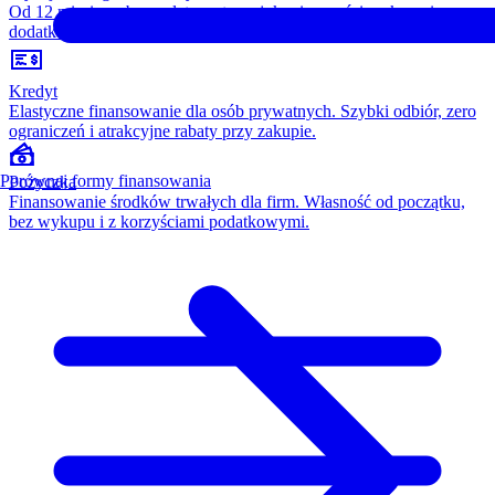
Od 12 miesięcy, bez opłaty wstępnej, konieczności wykupu i
dodatkowych kosztów. Wszystko w cenie raty.
Kredyt
Elastyczne finansowanie dla osób prywatnych. Szybki odbiór, zero
ograniczeń i atrakcyjne rabaty przy zakupie.
Porównaj formy finansowania
Pożyczka
Finansowanie środków trwałych dla firm. Własność od początku,
bez wykupu i z korzyściami podatkowymi.