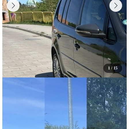
1
/
15