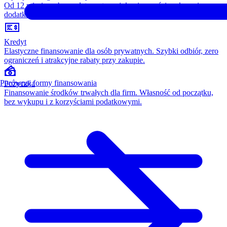
Od 12 miesięcy, bez opłaty wstępnej, konieczności wykupu i
dodatkowych kosztów. Wszystko w cenie raty.
Kredyt
Elastyczne finansowanie dla osób prywatnych. Szybki odbiór, zero
ograniczeń i atrakcyjne rabaty przy zakupie.
Porównaj formy finansowania
Pożyczka
Finansowanie środków trwałych dla firm. Własność od początku,
bez wykupu i z korzyściami podatkowymi.