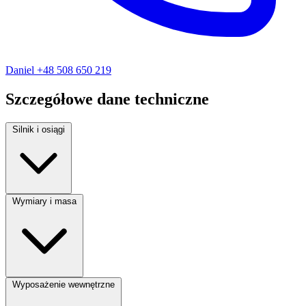
Daniel
+48 508 650 219
Szczegółowe dane techniczne
Silnik i osiągi
Rodzaj paliwa:
Diesel
Wymiary i masa
Moc silnika:
105 KM
Pojemność silnika:
1600 cm³
Liczba miejsc:
5
Wyposażenie wewnętrzne
Liczba drzwi:
5