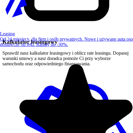
Leasing
Od 24 miesięcy, dla firm i osób prywatnych. Nowe i używane auta os
Kalkulator leasingowy
dostawcze od ręki. Rabaty do -30%.
Sprawdź nasz kalkulator leasingowy i oblicz rate leasingu. Dopasuj
warunki umowy a nasz doradca pomoże Ci przy wyborze
samochodu oraz odpowiedniego finansowania.