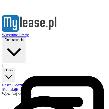
Wszystkie Oferty
|
Finansowanie
|
O nas
Nasze Oddziały
Partnerzy
|
Kontakt
|
Blog
Wyszukaj samochód