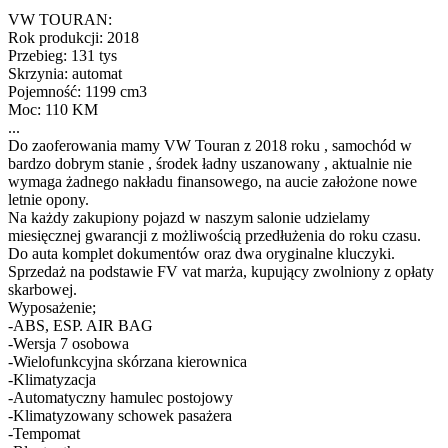
VW TOURAN:
Rok produkcji: 2018
Przebieg: 131 tys
Skrzynia: automat
Pojemność: 1199 cm3
Moc: 110 KM
...
Do zaoferowania mamy VW Touran z 2018 roku , samochód w
bardzo dobrym stanie , środek ładny uszanowany , aktualnie nie
wymaga żadnego nakładu finansowego, na aucie założone nowe
letnie opony.
Na każdy zakupiony pojazd w naszym salonie udzielamy
miesięcznej gwarancji z możliwością przedłużenia do roku czasu.
Do auta komplet dokumentów oraz dwa oryginalne kluczyki.
Sprzedaż na podstawie FV vat marża, kupujący zwolniony z opłaty
skarbowej.
Wyposażenie;
-ABS, ESP. AIR BAG
-Wersja 7 osobowa
-Wielofunkcyjna skórzana kierownica
-Klimatyzacja
-Automatyczny hamulec postojowy
-Klimatyzowany schowek pasażera
-Tempomat