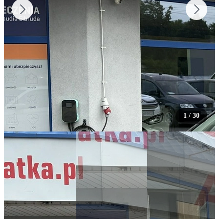
1
/
30