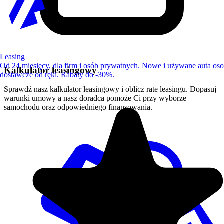
Leasing
Od 24 miesięcy, dla firm i osób prywatnych. Nowe i używane auta os
Kalkulator leasingowy
dostawcze od ręki. Rabaty do -30%.
Sprawdź nasz kalkulator leasingowy i oblicz rate leasingu. Dopasuj
warunki umowy a nasz doradca pomoże Ci przy wyborze
samochodu oraz odpowiedniego finansowania.