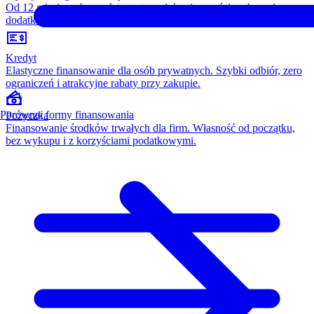
Od 12 miesięcy, bez opłaty wstępnej, konieczności wykupu i
dodatkowych kosztów. Wszystko w cenie raty.
Kredyt
Elastyczne finansowanie dla osób prywatnych. Szybki odbiór, zero
ograniczeń i atrakcyjne rabaty przy zakupie.
Porównaj formy finansowania
Pożyczka
Finansowanie środków trwałych dla firm. Własność od początku,
bez wykupu i z korzyściami podatkowymi.