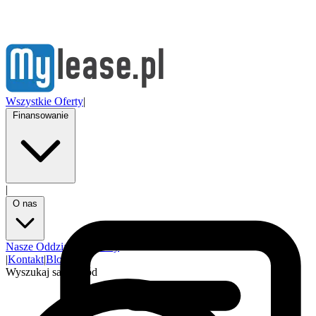
Wszystkie Oferty
|
Finansowanie
|
O nas
Nasze Oddziały
Partnerzy
|
Kontakt
|
Blog
Wyszukaj samochód