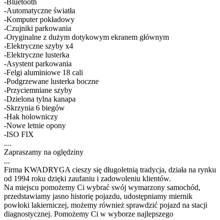
-Bluetooth
-Automatyczne światła
-Komputer pokładowy
-Czujniki parkowania
-Oryginalne z dużym dotykowym ekranem głównym
-Elektryczne szyby x4
-Elektryczne lusterka
-Asystent parkowania
-Felgi aluminiowe 18 cali
-Podgrzewane lusterka boczne
-Przyciemniane szyby
-Dzielona tylna kanapa
-Skrzynia 6 biegów
-Hak holowniczy
-Nowe letnie opony
-ISO FIX
....
Zapraszamy na oględziny
...
Firma KWADRYGA cieszy się długoletnią tradycja, działa na rynku
od 1994 roku dzięki zaufaniu i zadowoleniu klientów.
Na miejscu pomożemy Ci wybrać swój wymarzony samochód,
przedstawiamy jasno historię pojazdu, udostępniamy miernik
powłoki lakierniczej, możemy również sprawdzić pojazd na stacji
diagnostycznej. Pomożemy Ci w wyborze najlepszego