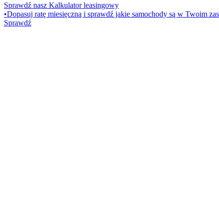
Sprawdź nasz Kalkulator leasingowy
•
Dopasuj ratę miesięczną i sprawdź jakie samochody są w Twoim zas
Sprawdź