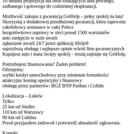
To idealna propozycja dla osób szukających auta pewnego,
zadbanego i gotowego do codziennej eksploatacji.
Możliwość zakupu z gwarancją GetHelp – pełny spokój na lata!
Skorzystaj z dodatkowej przedłużonej gwarancji, która zapewnia:
całodobowy assistance w całej Polsce
bezgotówkowe naprawy w sieci ponad 1500 warsztatów
auto zastępcze w razie awarii
zgłaszanie awarii 24/7 przez aplikację iHelp®
najszybszą obsługę i najlepsze opinie wśród firm gwarancyjnych
Kupujesz auto i masz święty spokój – resztą zajmuje się GetHelp.
Potrzebujesz finansowania? Żaden problem!
Oferujemy:
szybki kredyt samochodowy przy minimum formalności
atrakcyjny leasing operacyjny i finansowy
obsługę przez partnerów: BGŻ BNP Paribas i Cofidis
Lokalizacja – Łuków
Tylko:
25 km od Siedlec
110 km od Warszawy
90 km od Lublina
Przed przyjazdem zadzwoń i potwierdź aktualność ogłoszenia.
Kontakt