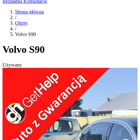
Bezpłatna Konsultacja
Strona główna
/
Oferty
/
Volvo S90
Volvo S90
Używany