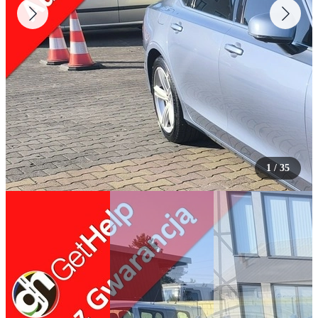
1
/
35