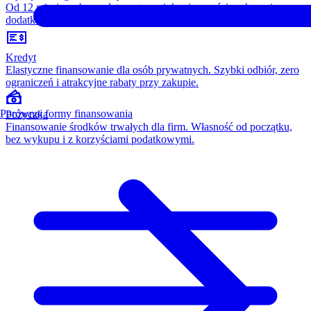
Od 12 miesięcy, bez opłaty wstępnej, konieczności wykupu i
dodatkowych kosztów. Wszystko w cenie raty.
Kredyt
Elastyczne finansowanie dla osób prywatnych. Szybki odbiór, zero
ograniczeń i atrakcyjne rabaty przy zakupie.
Porównaj formy finansowania
Pożyczka
Finansowanie środków trwałych dla firm. Własność od początku,
bez wykupu i z korzyściami podatkowymi.