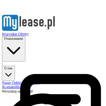
Wszystkie Oferty
|
Finansowanie
|
O nas
Nasze Oddziały
Partnerzy
|
Kontakt
|
Blog
Wyszukaj samochód