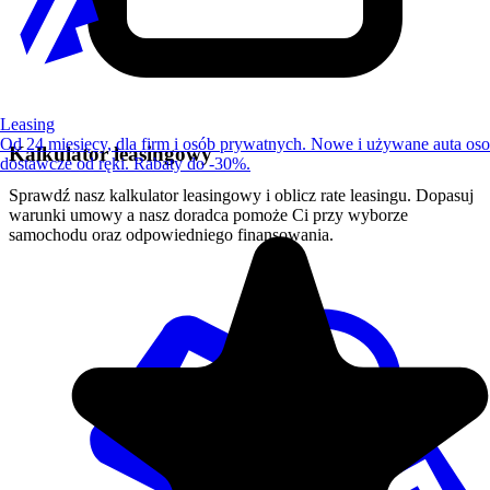
Leasing
Od 24 miesięcy, dla firm i osób prywatnych. Nowe i używane auta os
Kalkulator leasingowy
dostawcze od ręki. Rabaty do -30%.
Sprawdź nasz kalkulator leasingowy i oblicz rate leasingu. Dopasuj
warunki umowy a nasz doradca pomoże Ci przy wyborze
samochodu oraz odpowiedniego finansowania.