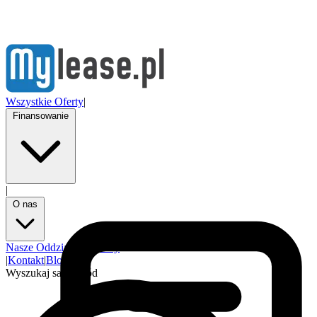
Wszystkie Oferty
|
Finansowanie
|
O nas
Nasze Oddziały
Partnerzy
|
Kontakt
|
Blog
Wyszukaj samochód