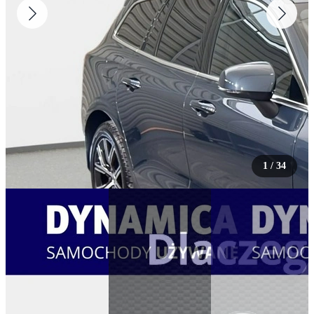
1
/
34