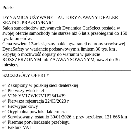
Polska
DYNAMICA UŻYWANE – AUTORYZOWANY DEALER
SEAT/CUPRA/KIA/BAIC
Salon samochodów używanych Dynamica CarSelect posiada w
swojej ofercie samochody nie starsze niż 6 lat z przebiegami do 150
tys. kilometrów.
Cena zawiera 12-miesięczny pakiet gwarancji ochrony serwisowej
DynaSafety w wariancie podstawowym z limitem 30 tys. km .
Zapytaj o możliwość dopłaty do wariantu w pakiecie
ROZSZERZONYM lub ZAAWANSOWANYM, nawet do 36
miesięcy.
────────────────────────────────────────
SZCZEGÓŁY OFERTY:
✅ Zakupiony w polskiej sieci dealerskiej
✅ Pierwszy właściciel
✅ VIN: YV1ZWK7V1P2541439
✅ Pierwsza rejestracja 22/03/2023 r.
✅ Bezwypadkowy
✅ Oryginalna powłoka lakiernicza
✅ Serwisowany, ostatnio 30/01/2026 r. przy przebiegu 121 665 km
✅ Pisemne potwierdzenie przebiegu
✅ Faktura VAT