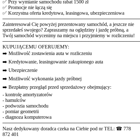
✅ Przy wymianie samochodu rabat 1500 zł
✅ Promocje nie łączą się
✅ Korzystna oferta kredytowa, leasingowa, ubezpieczeniowa
────────────────────────────────────────
Zainteresował Cię powyżej prezentowany samochód, a jeszcze nie
sprzedałeś swojego? Zapraszamy na oględziny i jazdę próbną, a
Twój samochód wycenimy na miejscu i przyjmiemy w rozliczeniu!
────────────────────────────────────────
KUPUJĄCEMU OFERUJEMY:
➡️ Możliwość zostawienia auta w rozliczeniu
➡️ Kredytowanie, leasingowanie zakupionego auta
➡️ Ubezpieczenie
➡️ Możliwość wykonania jazdy próbnej
➡️ Bezpłatny przegląd przed sprzedażowy obejmujący:
- kontrolę amortyzatorów
- hamulców
- podwozia samochodu
- pomiar geometrii
- diagnoza komputerowa
────────────────────────────────────────
Nasz dedykowany doradca czeka na Ciebie pod nr TEL: ☎ 778
872 401
────────────────────────────────────────