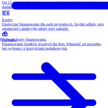
Od 12 miesięcy, bez opłaty wstępnej, konieczności wykupu i
dodatkowych kosztów. Wszystko w cenie raty.
Kredyt
Elastyczne finansowanie dla osób prywatnych. Szybki odbiór, zero
ograniczeń i atrakcyjne rabaty przy zakupie.
Porównaj formy finansowania
Pożyczka
Finansowanie środków trwałych dla firm. Własność od początku,
bez wykupu i z korzyściami podatkowymi.