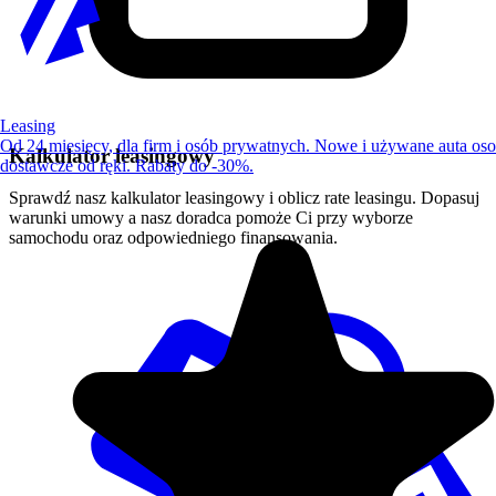
Leasing
Od 24 miesięcy, dla firm i osób prywatnych. Nowe i używane auta os
Kalkulator leasingowy
dostawcze od ręki. Rabaty do -30%.
Sprawdź nasz kalkulator leasingowy i oblicz rate leasingu. Dopasuj
warunki umowy a nasz doradca pomoże Ci przy wyborze
samochodu oraz odpowiedniego finansowania.