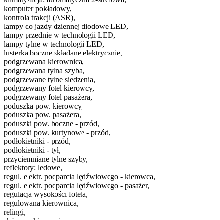
komputer pokładowy,
kontrola trakcji (ASR),
lampy do jazdy dziennej diodowe LED,
lampy przednie w technologii LED,
lampy tylne w technologii LED,
lusterka boczne składane elektrycznie,
podgrzewana kierownica,
podgrzewana tylna szyba,
podgrzewane tylne siedzenia,
podgrzewany fotel kierowcy,
podgrzewany fotel pasażera,
poduszka pow. kierowcy,
poduszka pow. pasażera,
poduszki pow. boczne - przód,
poduszki pow. kurtynowe - przód,
podłokietniki - przód,
podłokietniki - tył,
przyciemniane tylne szyby,
reflektory: ledowe,
regul. elektr. podparcia lędźwiowego - kierowca,
regul. elektr. podparcia lędźwiowego - pasażer,
regulacja wysokości fotela,
regulowana kierownica,
relingi,