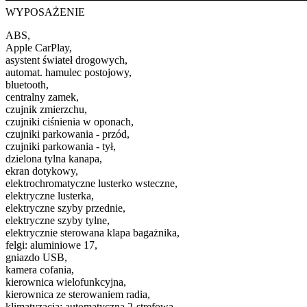
WYPOSAŻENIE
ABS,
Apple CarPlay,
asystent świateł drogowych,
automat. hamulec postojowy,
bluetooth,
centralny zamek,
czujnik zmierzchu,
czujniki ciśnienia w oponach,
czujniki parkowania - przód,
czujniki parkowania - tył,
dzielona tylna kanapa,
ekran dotykowy,
elektrochromatyczne lusterko wsteczne,
elektryczne lusterka,
elektryczne szyby przednie,
elektryczne szyby tylne,
elektrycznie sterowana klapa bagażnika,
felgi: aluminiowe 17,
gniazdo USB,
kamera cofania,
kierownica wielofunkcyjna,
kierownica ze sterowaniem radia,
klimatyzacja: automatyczna 2-strefowa,