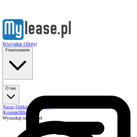
Wszystkie Oferty
|
Finansowanie
|
O nas
Nasze Oddziały
Partnerzy
|
Kontakt
|
Blog
Wyszukaj samochód