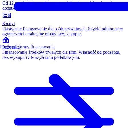
Od 12 miesięcy, bez opłaty wstępnej, konieczności wykupu i
dodatkowych kosztów. Wszystko w cenie raty.
Kredyt
Elastyczne finansowanie dla osób prywatnych. Szybki odbiór, zero
ograniczeń i atrakcyjne rabaty przy zakupie.
Porównaj formy finansowania
Pożyczka
Finansowanie środków trwałych dla firm. Własność od początku,
bez wykupu i z korzyściami podatkowymi.