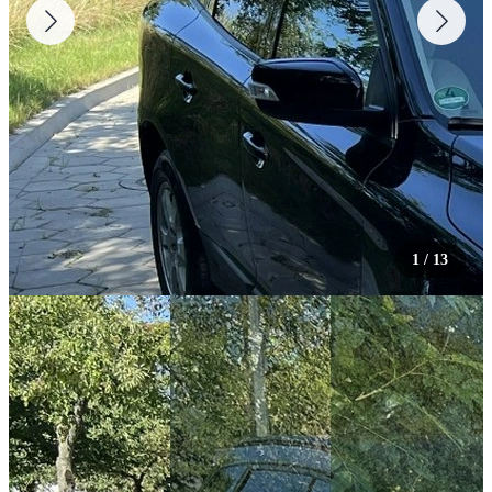
1
/
13