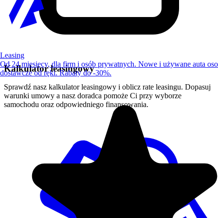
Leasing
Od 24 miesięcy, dla firm i osób prywatnych. Nowe i używane auta os
Kalkulator leasingowy
dostawcze od ręki. Rabaty do -30%.
Sprawdź nasz kalkulator leasingowy i oblicz rate leasingu. Dopasuj
warunki umowy a nasz doradca pomoże Ci przy wyborze
samochodu oraz odpowiedniego finansowania.