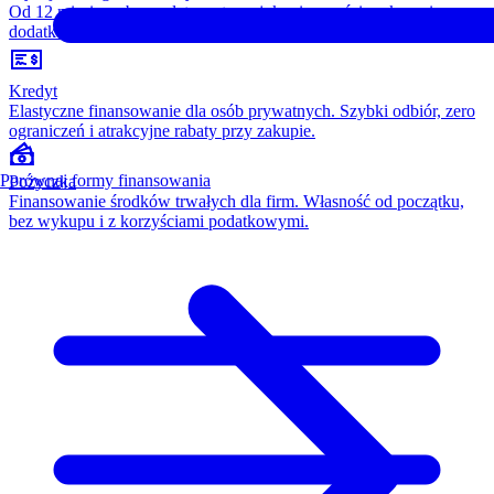
Od 12 miesięcy, bez opłaty wstępnej, konieczności wykupu i
dodatkowych kosztów. Wszystko w cenie raty.
Kredyt
Elastyczne finansowanie dla osób prywatnych. Szybki odbiór, zero
ograniczeń i atrakcyjne rabaty przy zakupie.
Porównaj formy finansowania
Pożyczka
Finansowanie środków trwałych dla firm. Własność od początku,
bez wykupu i z korzyściami podatkowymi.