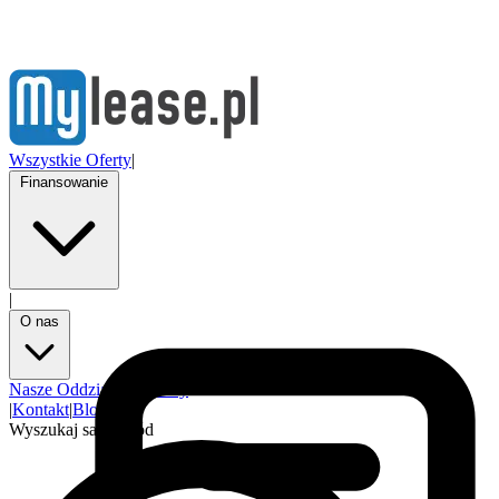
Wszystkie Oferty
|
Finansowanie
|
O nas
Nasze Oddziały
Partnerzy
|
Kontakt
|
Blog
Wyszukaj samochód