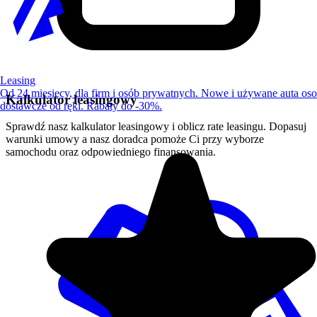
Leasing
Od 24 miesięcy, dla firm i osób prywatnych. Nowe i używane auta os
Kalkulator leasingowy
dostawcze od ręki. Rabaty do -30%.
Sprawdź nasz kalkulator leasingowy i oblicz rate leasingu. Dopasuj
warunki umowy a nasz doradca pomoże Ci przy wyborze
samochodu oraz odpowiedniego finansowania.