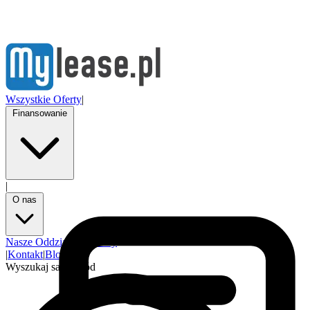
Wszystkie Oferty
|
Finansowanie
|
O nas
Nasze Oddziały
Partnerzy
|
Kontakt
|
Blog
Wyszukaj samochód