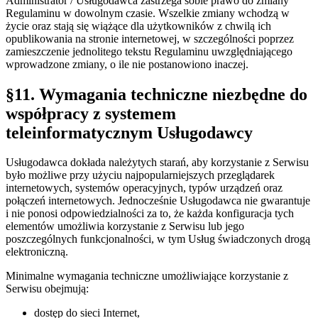
Administrator / Usługodawca zastrzega sobie prawo do zmiany
Regulaminu w dowolnym czasie. Wszelkie zmiany wchodzą w
życie oraz stają się wiążące dla użytkowników z chwilą ich
opublikowania na stronie internetowej, w szczególności poprzez
zamieszczenie jednolitego tekstu Regulaminu uwzględniającego
wprowadzone zmiany, o ile nie postanowiono inaczej.
§11. Wymagania techniczne niezbędne do
współpracy z systemem
teleinformatycznym Usługodawcy
Usługodawca dokłada należytych starań, aby korzystanie z Serwisu
było możliwe przy użyciu najpopularniejszych przeglądarek
internetowych, systemów operacyjnych, typów urządzeń oraz
połączeń internetowych. Jednocześnie Usługodawca nie gwarantuje
i nie ponosi odpowiedzialności za to, że każda konfiguracja tych
elementów umożliwia korzystanie z Serwisu lub jego
poszczególnych funkcjonalności, w tym Usług świadczonych drogą
elektroniczną.
Minimalne wymagania techniczne umożliwiające korzystanie z
Serwisu obejmują:
dostęp do sieci Internet,