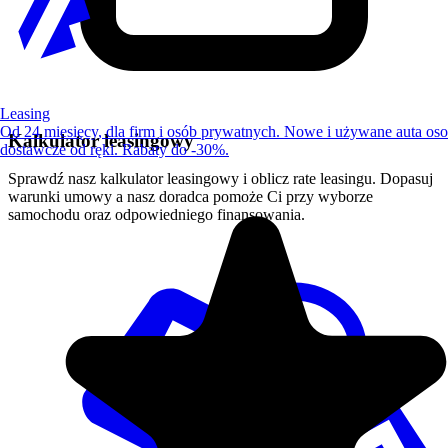
Leasing
Od 24 miesięcy, dla firm i osób prywatnych. Nowe i używane auta os
Kalkulator leasingowy
dostawcze od ręki. Rabaty do -30%.
Sprawdź nasz kalkulator leasingowy i oblicz rate leasingu. Dopasuj
warunki umowy a nasz doradca pomoże Ci przy wyborze
samochodu oraz odpowiedniego finansowania.