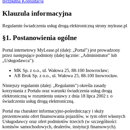
Bezpłatna Konsultacja
Klauzula
informacyjna
Regulamin świadczenia usług drogą elektroniczną strony mylease.pl
§1. Postanowienia ogólne
Portal internetowy MyLease.pl (dalej: „Portal") jest prowadzony
przez następujące podmioty (dalej łącznie: „Administrator" lub
„Usługodawca"):
MK Sp. z o.o., ul. Wałowa 25, 88-100 Inowrocław;
AB Brok Sp. z o.o., ul. Wałowa 25, 88-100 Inowrocław.
Niniejszy regulamin (dalej: „Regulamin") określa zasady
korzystania z Portalu oraz warunki świadczenia usług drogą
elektroniczną w rozumieniu ustawy z dnia 18 lipca 2002 r. o
świadczeniu usług drogą elektroniczną.
Portal ma charakter informacyjno-pośredniczący i służy
prezentowaniu ofert finansowania pojazdów, w tym ofert własnych
Usługodawcy oraz ofert podmiotów trzecich (w szczególności
komisów samochodowych, dealerów, instytucji finansowych).