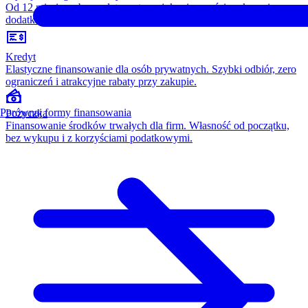
Od 12 miesięcy, bez opłaty wstępnej, konieczności wykupu i
dodatkowych kosztów. Wszystko w cenie raty.
Kredyt
Elastyczne finansowanie dla osób prywatnych. Szybki odbiór, zero
ograniczeń i atrakcyjne rabaty przy zakupie.
Porównaj formy finansowania
Pożyczka
Finansowanie środków trwałych dla firm. Własność od początku,
bez wykupu i z korzyściami podatkowymi.