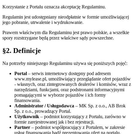
Korzystanie z Portalu oznacza akceptację Regulaminu.
Regulamin jest udostępniany nieodpłatnie w formie umożliwiającej
jego pobranie, utrwalenie i wydrukowanie.
Prawem właściwym dla Regulaminu jest prawo polskie, a wszelkie
spory rozstrzygane będą przez właściwe sądy powszechne.
§2. Definicje
Na potrzeby niniejszego Regulaminu używa się poniższych pojęć:
Portal
– serwis internetowy dostępny pod adresem
www.mylease.pl, umożliwiający przeglądanie ofert pojazdów
- własnych, oraz zintegrowanych dealerów i komisów, wraz z
narzędziami, funkcjami, oraz podstronami informacyjnymi
pomagającymi w wyborze pojazdów i ich formy
finansowania.
Administrator / Usługodawca
– MK Sp. z o.o., AB Brok
Sp. z o.o., prowadzący Portal.
Użytkownik
– podmiot korzystający z Portalu, zarówno w
formie zarejestrowanej jak i bez rejestracji.
Partner
– podmiot współpracujący z Portalem, w zakresie
usług finansowania bądź prezentowania ofert na portalu.