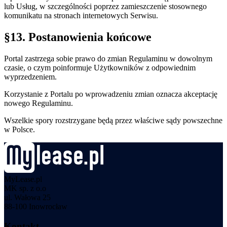
lub Usług, w szczególności poprzez zamieszczenie stosownego
komunikatu na stronach internetowych Serwisu.
§13. Postanowienia końcowe
Portal zastrzega sobie prawo do zmian Regulaminu w dowolnym
czasie, o czym poinformuje Użytkowników z odpowiednim
wyprzedzeniem.
Korzystanie z Portalu po wprowadzeniu zmian oznacza akceptację
nowego Regulaminu.
Wszelkie spory rozstrzygane będą przez właściwe sądy powszechne
w Polsce.
MyLease.pl
MK sp. z o.o
ul. Wałowa 25
88-100 Inowrocław
Kontakt